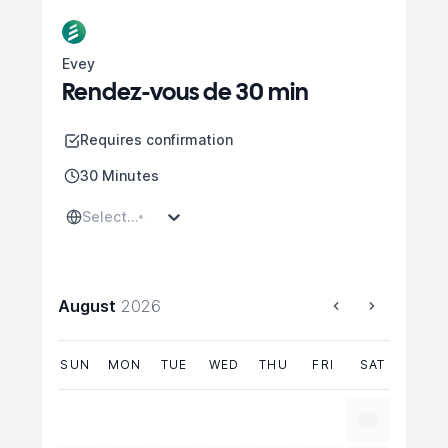
Evey
Rendez-vous de 30 min
Requires confirmation
30 Minutes
Select...
August
2026
SUN
MON
TUE
WED
THU
FRI
SAT